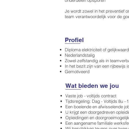
onderdelen opsporen
Je wordt zowel in het preventief o
team verantwoordelijk voor de goe
Profiel
Diploma elektriciteit of gelijkwaar
Nederlandstalig
Zowel zelfstandig als in teamve
In het bezit zijn van een rijbewijs 
Gemotiveerd
Wat bieden we jou
Vaste job - voltijds contract
Tijdsregeling: Dag - Voltijds 8u 
Een boeiende en afwisselende jo
U krijgt een doorgedreven opleidin
Opleidingen en doorgroeimogelij
Een aangename familiale werksfe
Wij beschikken tevens over twee 