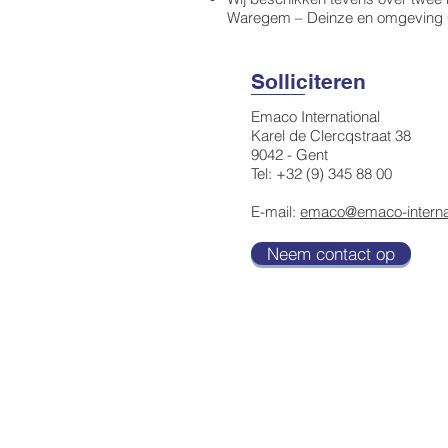
Waregem – Deinze en omgeving
Solliciteren
Emaco International
Karel de Clercqstraat 38
9042 - Gent
Tel: +32 (9) 345 88 00
E-mail:
emaco@emaco-internat
Neem contact op
DRIEKAVENSTRAAT 26 | B - 8790 Wa
KAREL DE CLERCQSTRAAT 38 | B - 90
Info@emaco-international.be
PRIVACY VERKLARING