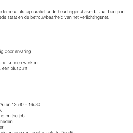
nderhoud als bij curatief onderhoud ingeschakeld. Daar ben je in
de staat en de betrouwbaarheid van het verlichtingsnet.
dig door ervaring
rband kunnen werken
is een pluspunt
–12u en 12u30 – 16u30
b.
g on the job. .
kheden
er
minibussen met opstaplaats te Deerlijk –