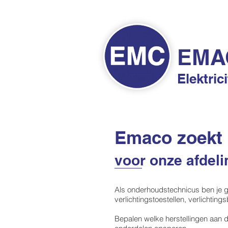
HOME
GESCH
EMA
Elektric
Emaco zoekt 
voor onze afdeli
Als onderhoudstechnicus ben je ge
verlichtingstoestellen, verlichti
Bepalen welke herstellingen aan de 