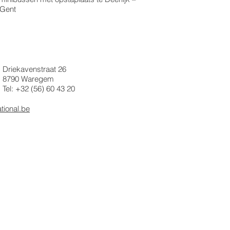
 Gent
Driekavenstraat 26
8790 Waregem
Tel: +32 (56) 60 43 20
ional.be
regem | T + 32 (56) 60 43 20
42 Gent | T + 32 (9) 345 88 00
HOME
GESCHIEDEN